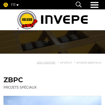
FR
site internet
produit
projets spéciaux
ZBPC
PROJETS SPÉCIAUX