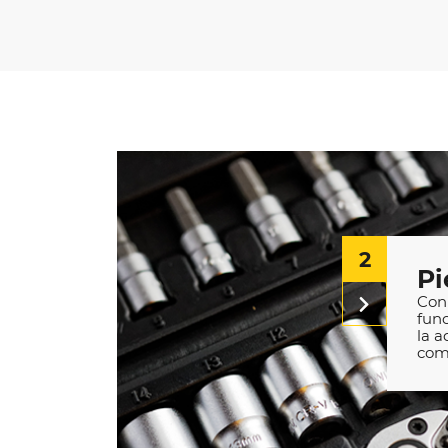
2
Pi
Con 
fun
la a
com