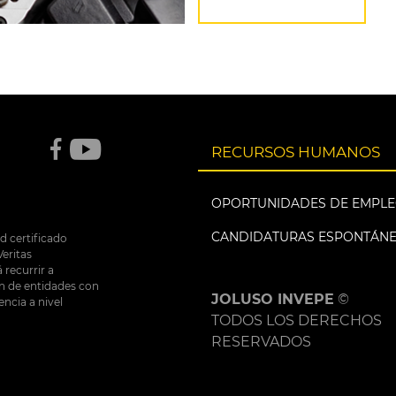
RECURSOS HUMANOS
OPORTUNIDADES DE EMPL
CANDIDATURAS ESPONTÁN
d certificado
eritas
 recurrir a
ón de entidades con
JOLUSO INVEPE
©
ncia a nivel
TODOS LOS DERECHOS
RESERVADOS