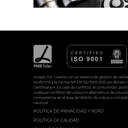
Invepe, S.A. cuenta con un sistema de gestión de calida
conforme a la norma NP EN ISO 9001:2015 por Bureau V
Certification. En caso de conflicto, el consumidor podrá
cualquier conflicto de consumo alternativos de soluci
competencia en el área del distrito de Lisboa o compete
nacional.
POLÍTICA DE PRIVACIDAD Y RGPD
POLÍTICA DE CALIDAD