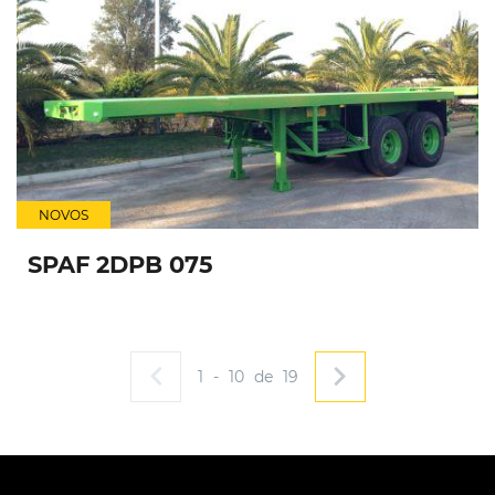
NOVOS
SPAF 2DPB 075
1
-
10
de
19