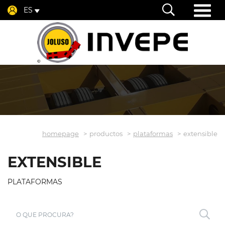
ES
homepage
productos
plataformas
extensible
EXTENSIBLE
PLATAFORMAS