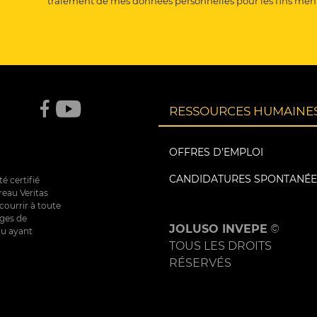
traiement de mes données personnelles pour les fins men
RESSOURCES HUMAINE
OFFRES D’EMPLOI
CANDIDATURES SPONTANÉE
é certifié
eau Veritas
courrir à toute
iges de
JOLUSO INVEPE
©
ou ayant
TOUS LES DROITS
RÉSERVÉS