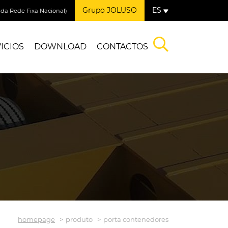
Grupo JOLUSO
ES
a Rede Fixa Nacional)
ICIOS
DOWNLOAD
CONTACTOS
homepage
produto
porta contenedores