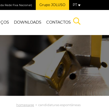
Grupo JOLUSO
PT
a Rede Fixa Nacional)
IÇOS
DOWNLOADS
CONTACTOS
homepage
candidaturas espontâneas