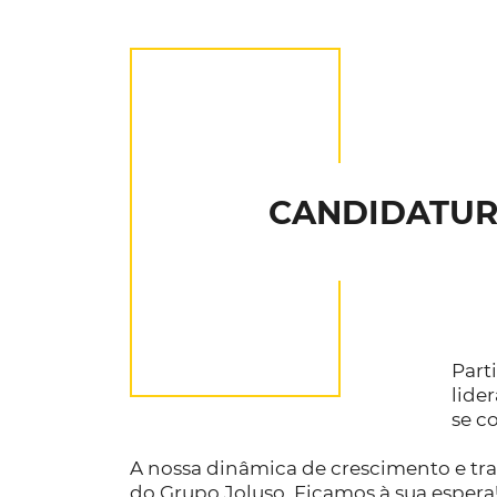
CANDIDATUR
Part
lide
se c
A nossa dinâmica de crescimento e tr
do Grupo Joluso. Ficamos à sua espera