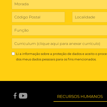
Curriculum (clique aqui para anexar currículo)
Li a
informação sobre a proteção de dados
e aceito o proc
dos meus dados pessoais para os fins mencionados.
RECURSOS HUMANOS