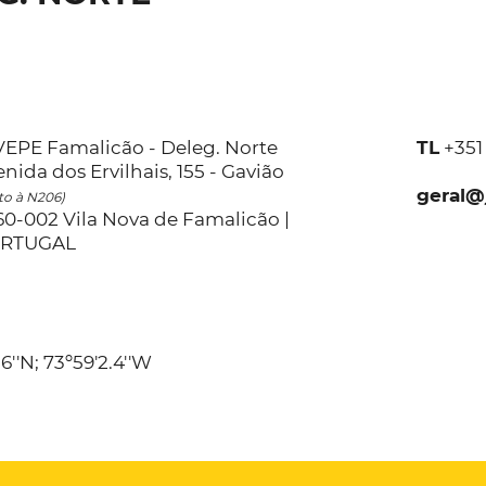
VEPE Famalicão - Deleg. Norte
TL
+35
nida dos Ervilhais, 155 - Gavião
geral@
to à N206)
60-002 Vila Nova de Famalicão |
RTUGAL
''N; 73º59'2.4''W