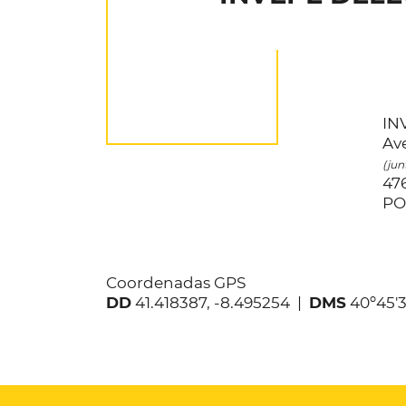
IN
Ave
(jun
47
PO
Coordenadas GPS
DD
41.418387, -8.495254 |
DMS
40º45'36