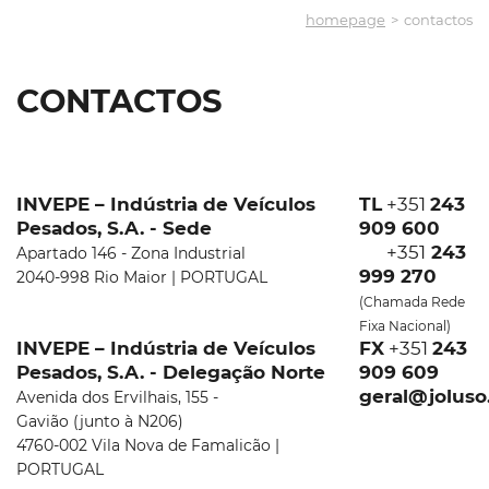
homepage
contactos
CONTACTOS
INVEPE – Indústria de Veículos
TL
+351
243
Pesados, S.A. - Sede
909 600
+351
243
Apartado 146 - Zona Industrial
999 270
2040-998 Rio Maior | PORTUGAL
(Chamada Rede
Fixa Nacional)
INVEPE – Indústria de Veículos
FX
+351
243
Pesados, S.A. - Delegação Norte
909 609
geral@jolus
Avenida dos Ervilhais, 155 -
Gavião
(junto à N206)
4760-002 Vila Nova de Famalicão |
PORTUGAL