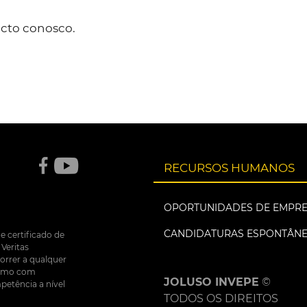
cto conosco.
RECURSOS HUMANOS
OPORTUNIDADES DE EMPR
CANDIDATURAS ESPONTÂN
e certificado de
Veritas
correr a qualquer
nsumo com
JOLUSO INVEPE
©
petência a nível
TODOS OS DIREITOS