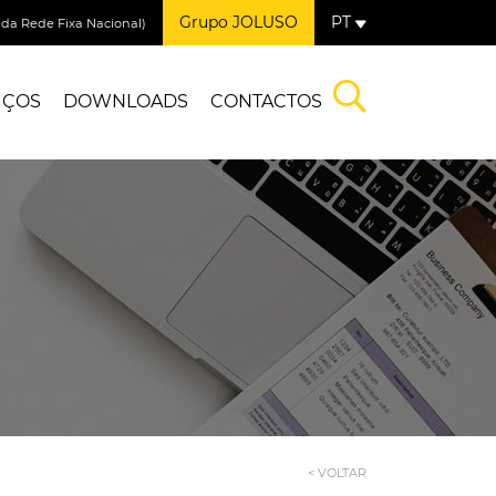
Grupo JOLUSO
PT
a Rede Fixa Nacional)
IÇOS
DOWNLOADS
CONTACTOS
< VOLTAR