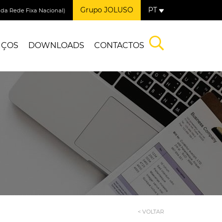
Grupo JOLUSO
PT
a Rede Fixa Nacional)
IÇOS
DOWNLOADS
CONTACTOS
< VOLTAR