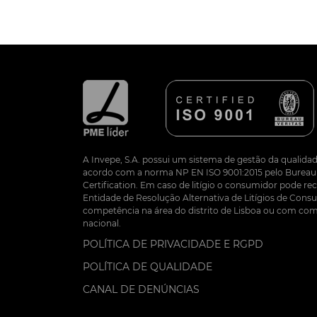
A Invepe, S.A. possui um sistema de gestão da qualidad
acordo com a norma NP EN ISO 9001:2015 pelo Bureau 
Certification. Em caso de litígio o consumidor pode re
Entidade de Resolução Alternativa de Litígios de Co
competência na área do distrito de Lisboa ou com com
nacional.
POLÍTICA DE PRIVACIDADE E RGPD
POLÍTICA DE QUALIDADE
CANAL DE DENÚNCIAS