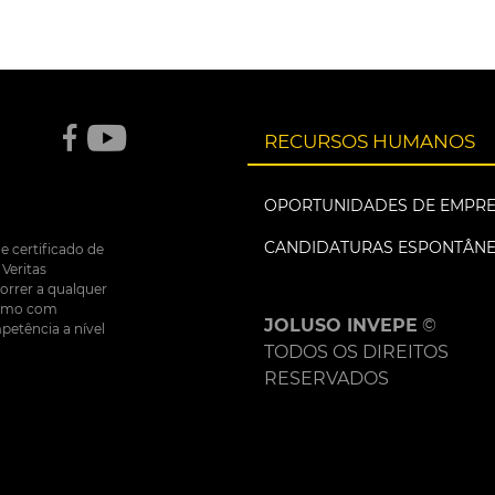
RECURSOS HUMANOS
OPORTUNIDADES DE EMPR
CANDIDATURAS ESPONTÂN
e certificado de
Veritas
correr a qualquer
nsumo com
JOLUSO INVEPE
©
petência a nível
TODOS OS DIREITOS
RESERVADOS