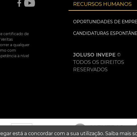
RECURSOS HUMANOS
OPORTUNIDADES DE EMPR
CANDIDATURAS ESPONTÂN
e certificado de
Veritas
correr a qualquer
nsumo com
JOLUSO INVEPE
©
petência a nível
TODOS OS DIREITOS
RESERVADOS
egar está a concordar com a sua utilização.
Saiba mais s