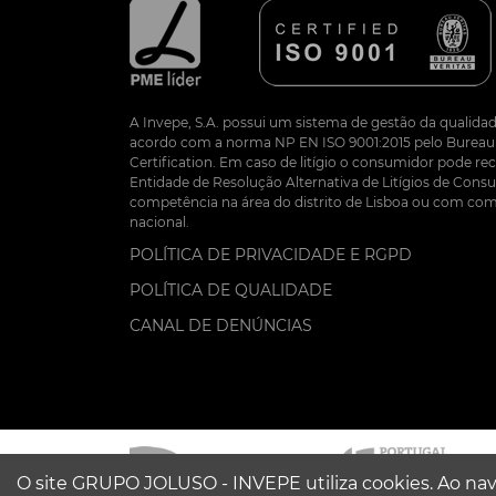
A Invepe, S.A. possui um sistema de gestão da qualidad
acordo com a norma NP EN ISO 9001:2015 pelo Bureau 
Certification. Em caso de litígio o consumidor pode re
Entidade de Resolução Alternativa de Litígios de Co
competência na área do distrito de Lisboa ou com com
nacional.
POLÍTICA DE PRIVACIDADE E RGPD
POLÍTICA DE QUALIDADE
CANAL DE DENÚNCIAS
O site GRUPO JOLUSO - INVEPE utiliza cookies. Ao nav