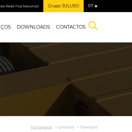
Grupo JOLUSO
PT
a Rede Fixa Nacional)
IÇOS
DOWNLOADS
CONTACTOS
homepage
produto
florestais