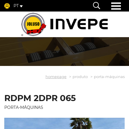
PT
homepage
produto
porta-máquinas
RDPM 2DPR 065
PORTA-MÁQUINAS