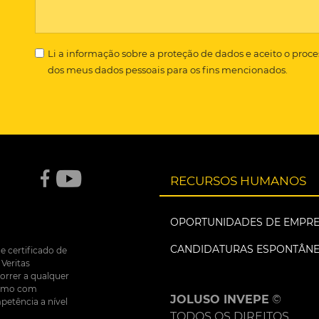
Li a
informação sobre a proteção de dados
e aceito o proc
dos meus dados pessoais para os fins mencionados.
RECURSOS HUMANOS
OPORTUNIDADES DE EMPR
CANDIDATURAS ESPONTÂN
e certificado de
Veritas
correr a qualquer
nsumo com
JOLUSO INVEPE
©
petência a nível
TODOS OS DIREITOS