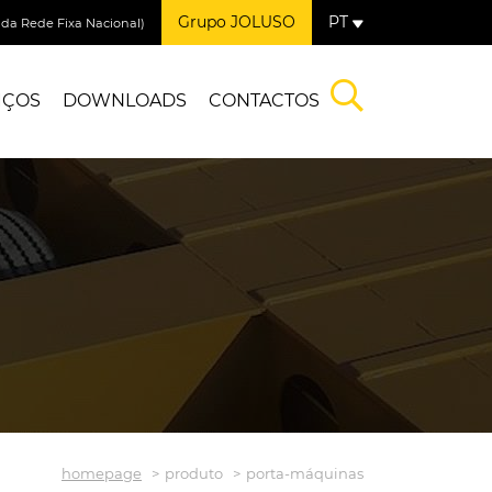
Grupo JOLUSO
PT
a Rede Fixa Nacional)
IÇOS
DOWNLOADS
CONTACTOS
homepage
produto
porta-máquinas