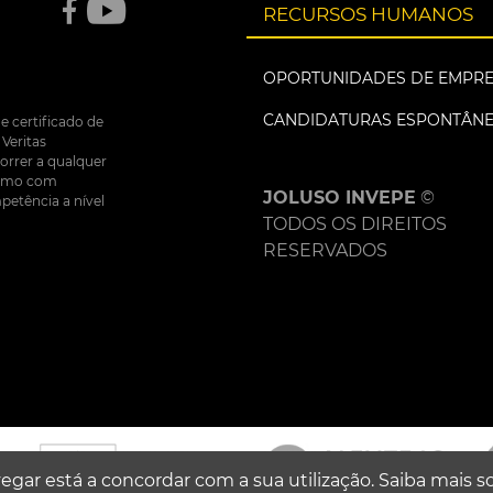
RECURSOS HUMANOS
OPORTUNIDADES DE EMPR
CANDIDATURAS ESPONTÂN
e certificado de
Veritas
correr a qualquer
nsumo com
JOLUSO INVEPE
©
petência a nível
TODOS OS DIREITOS
RESERVADOS
egar está a concordar com a sua utilização.
Saiba mais s