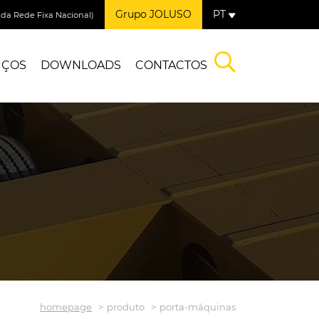
Grupo JOLUSO
PT
a Rede Fixa Nacional)
IÇOS
DOWNLOADS
CONTACTOS
homepage
produto
porta-máquinas