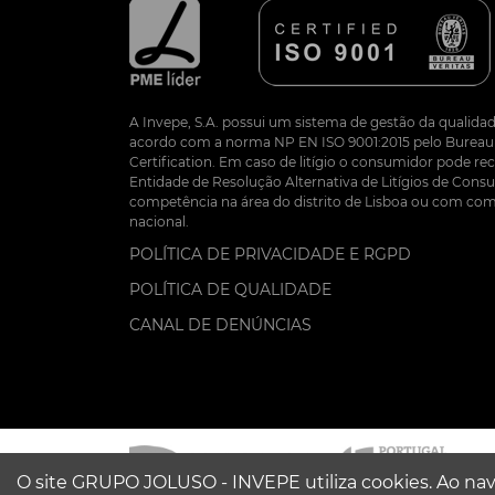
A Invepe, S.A. possui um sistema de gestão da qualidad
acordo com a norma NP EN ISO 9001:2015 pelo Bureau 
Certification. Em caso de litígio o consumidor pode re
Entidade de Resolução Alternativa de Litígios de Co
competência na área do distrito de Lisboa ou com com
nacional.
POLÍTICA DE PRIVACIDADE E RGPD
POLÍTICA DE QUALIDADE
CANAL DE DENÚNCIAS
O site GRUPO JOLUSO - INVEPE utiliza cookies. Ao nav