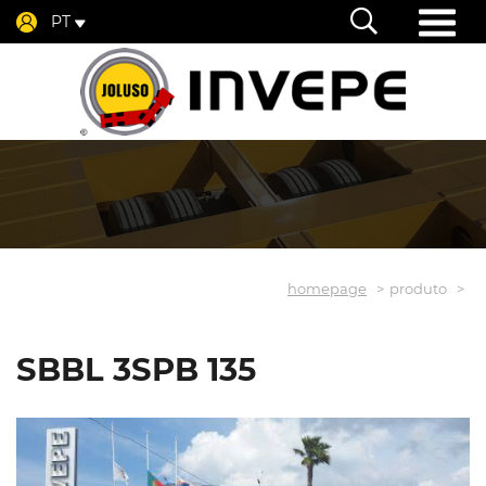
PT
homepage
produto
SBBL 3SPB 135