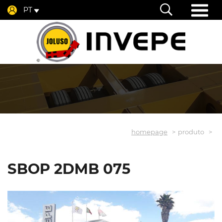
PT
homepage
produto
SBOP 2DMB 075