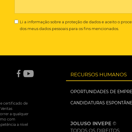
Li a
informação sobre a proteção de dados
e aceito o proc
dos meus dados pessoais para os fins mencionados.
RECURSOS HUMANOS
OPORTUNIDADES DE EMPR
CANDIDATURAS ESPONTÂN
e certificado de
Veritas
correr a qualquer
nsumo com
JOLUSO INVEPE
©
petência a nível
TODOS OS DIREITOS