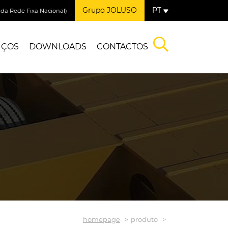
Grupo JOLUSO
PT
a Rede Fixa Nacional)
IÇOS
DOWNLOADS
CONTACTOS
homepage
produto