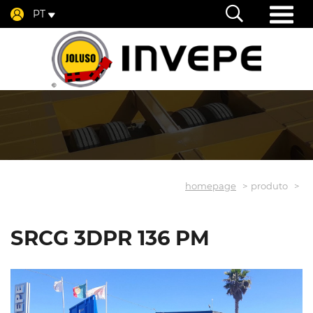
PT
homepage
produto
SRCG 3DPR 136 PM