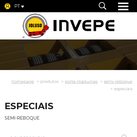
PT
homepage
produtos
porta-máquinas
semi-reboque
especiais
ESPECIAIS
SEMI-REBOQUE